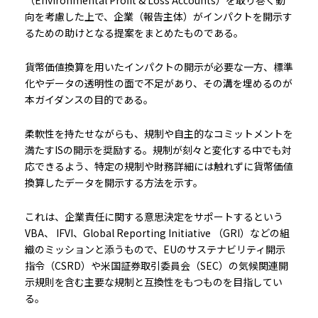
（Environmental Profit & Loss Accounts）を取り巻く動
向を考慮した上で、企業（報告主体）がインパクトを開示す
るための助けとなる提案をまとめたものである。
貨幣価値換算を用いたインパクトの開示が必要な一方、標準
化やデータの透明性の面で不足があり、その溝を埋めるのが
本ガイダンスの目的である。
柔軟性を持たせながらも、規制や自主的なコミットメントを
満たすISの開示を奨励する。規制が刻々と変化する中でも対
応できるよう、特定の規制や財務詳細には触れずに貨幣価値
換算したデータを開示する方法を示す。
これは、企業責任に関する意思決定をサポートするという
VBA、 IFVI、Global Reporting Initiative （GRI）などの組
織のミッションと添うもので、EUのサステナビリティ開示
指令（CSRD）や米国証券取引委員会（SEC）の気候関連開
示規則を含む主要な規制と互換性をもつものを目指してい
る。