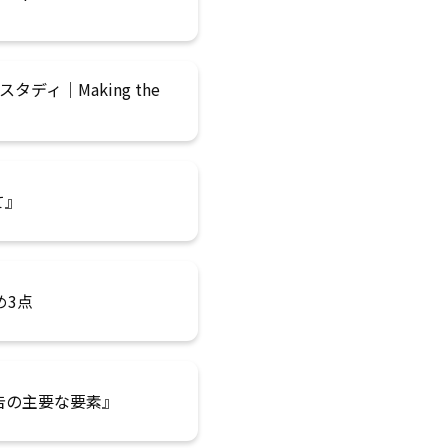
ィ｜Making the
て』
とめ3点
告の主要な要素』