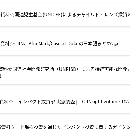
資料☆国連児童基金(UNICEF)によるチャイルド・レンズ投資
料☆GIIN、BlueMark/Case at Dukeの日本語まとめ2点
資料☆国連社会開発研究所（UNRISD）による持続可能な開発
)
料☆ インパクト投資家 実態調査 | GIINsight volume 1&2
資料☆ 上場株投資を通じたインパクト投資に関するガイダンス | G