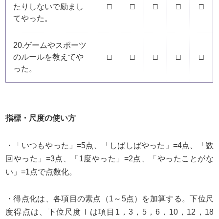
たりしないで励まし
□
□
□
□
□
てやった。
20.ゲームやスポーツ
のルールを教えてや
□
□
□
□
□
った。
指標・尺度の使い方
・「いつもやった」=5点、「しばしばやった」=4点、「数
回やった」=3点、「1度やった」=2点、「やったことがな
い」=1点で点数化。
・得点化は、各項目の素点（1～5点）を加算する。下位尺
度得点は、下位尺度Ⅰは項目1，3，5，6，10，12，18