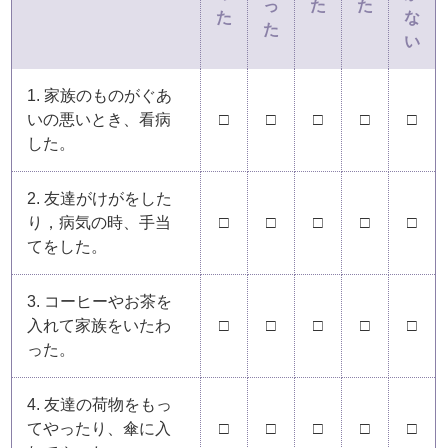
っ
た
た
た
な
た
い
1. 家族のものがぐあ
いの悪いとき、看病
□
□
□
□
□
した。
2. 友達がけがをした
り，病気の時、手当
□
□
□
□
□
てをした。
3. コーヒーやお茶を
入れて家族をいたわ
□
□
□
□
□
った。
4. 友達の荷物をもっ
てやったり、傘に入
□
□
□
□
□