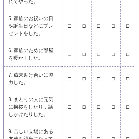
れてやった。
5. 家族のお祝いの日
や誕生日などにプレ
□
□
□
□
□
ゼントをした。
6. 家族のために部屋
□
□
□
□
□
を暖かくした。
7. 歳末助け合いに協
□
□
□
□
□
力した。
8. まわりの人に元気
に挨拶をしたり，話
□
□
□
□
□
しかけたりした。
9. 苦しい立場にある
友達を親身になって
□
□
□
□
□