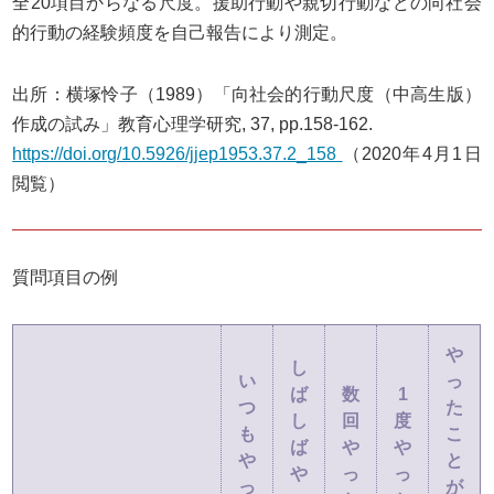
全20項目からなる尺度。援助行動や親切行動などの向社会
的行動の経験頻度を自己報告により測定。
出所：横塚怜子（1989）「向社会的行動尺度（中高生版）
作成の試み」教育心理学研究, 37, pp.158-162.
https://doi.org/10.5926/jjep1953.37.2_158
（2020年4月1日
閲覧）
質問項目の例
や
し
い
っ
ば
数
1
つ
た
し
回
度
も
こ
ば
や
や
や
と
や
っ
っ
っ
が