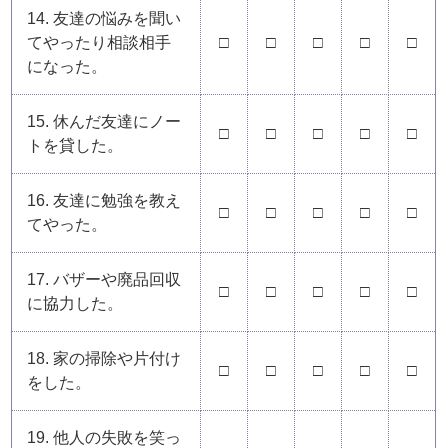
14. 友達の悩みを聞い
てやったり相談相手
□
□
□
□
□
になった。
15. 休んだ友達にノー
□
□
□
□
□
トを貸した。
16. 友達に勉強を教え
□
□
□
□
□
てやった。
17. バザーや廃品回収
□
□
□
□
□
に協力した。
18. 家の掃除や片付け
□
□
□
□
□
をした。
19. 他人の失敗を笑っ