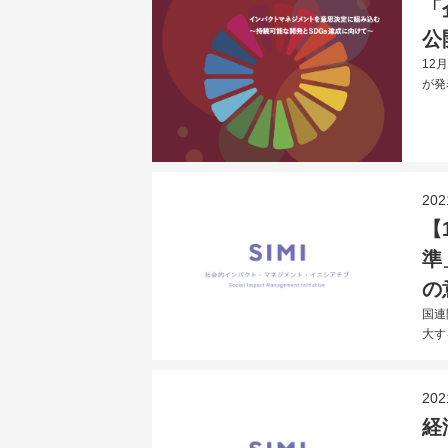
「
公
12
が発
202
【
準
の
国連
大す
202
経