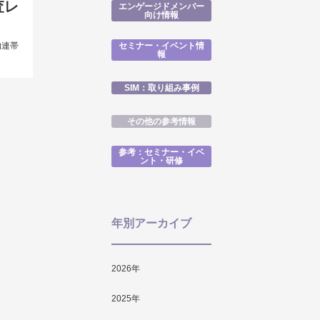
査レ
エンゲージドメンバー
向け情報
的連帯
セミナー・イベント情
報
SIM：取り組み事例
その他の参考情報
参考：セミナー・イベ
ント・研修
年別アーカイブ
2026
年
2025
年