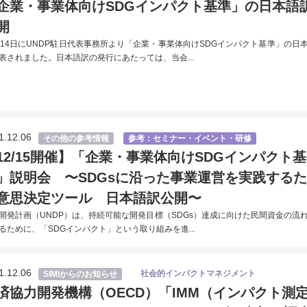
企業・事業体向けSDGインパクト基準」の日本語
開
月14日にUNDP駐日代表事務所より「企業・事業体向けSDGインパクト基準」の日
表されました。日本語訳の発行にあたっては、当会...
1.12.06
その他の参考情報
参考：セミナー・イベント・研修
12/15開催】「企業・事業体向けSDGインパクト基
」説明会 〜SDGsに沿った事業運営を実践する
意思決定ツール 日本語訳公開〜
開発計画（UNDP）は、持続可能な開発目標（SDGs）達成に向けた民間資金の流
るために、「SDGインパクト」という取り組みを進...
1.12.06
社会的インパクトマネジメント
SIMIからのお知らせ
済協力開発機構（OECD）「IMM（インパクト測