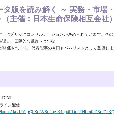
Dベータ版を読み解く ～ 実務・市場
～（主催：日本生命保険相互会社
.1）に関するパブリックコンサルテーションが進められています。そ
整理し、国際的な議論へとつな
が開催されます。代表理事の今田もパネリストとして登壇しま
7:30
ンライン配信
com/forms/d/e/1FAIpQLSefWBn2oy-X4npdFLirt9FHhmKtD3ofCbK