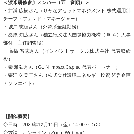
＜渡米研修参加メンバー（五十音順）＞
・井浦 広樹さん（りそなアセットマネジメント 株式運用部
チーフ・ファンド・マネージャー）
・城戸 志穂さん（外資系金融勤務）
・桑原 知広さん（独立行政法人国際協力機構（JICA）人事
部付 主任調査役）
・高橋 智志さん（インパクトサークル株式会社 代表取締
役）
・秦 雅弘さん（GLIN Impact Capital 代表パートナー）
・森江 久美子さん（株式会社環境エネルギー投資 経営企画
アソシエイト）
【開催概要】
◇日時：2023年12月15日（金）14:00～15:30
◇方法：オンライン（Zoom Webinar）