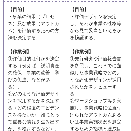
【目的】
【目的】
・事業の結果（プロセ
・評価デザインを決定
ス）及び成果（アウトカ
し、それが事業の性格等
ム）を評価するための方
から見て妥当といえるか
法を決定する。
を検証する。
【作業例】
【作業例】
①評価目的は何かを決定
①先行研究や評価報告書
する（例えば、説明責任
を参照し、これまでに類
の確保、事業の改善、学
似した事業戦略でどのよ
びの促進、などがあ
うな評価デザインが採用
る）。
されたかをレビューす
②どのような評価デザイ
る。
ンを採用するかを決定す
②ワークショップ等を実
る（どの程度のエビデン
施し、事業戦略に位置付
スを得たいか、誰にとっ
けられたアウトカムある
て重要な情報を生み出す
いは事業実施状況を測定
か、を検討するなど）。
するための指標と達成目