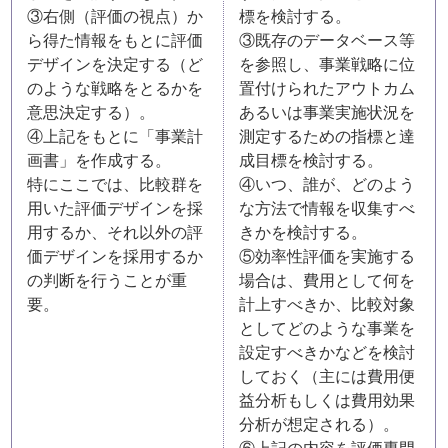
③右側（評価の視点）か
標を検討する。
ら得た情報をもとに評価
③既存のデータベース等
デザインを決定する（ど
を参照し、事業戦略に位
のような戦略をとるかを
置付けられたアウトカム
意思決定する）。
あるいは事業実施状況を
④上記をもとに「事業計
測定するための指標と達
画書」を作成する。
成目標を検討する。
特にここでは、比較群を
④いつ、誰が、どのよう
用いた評価デザインを採
な方法で情報を収集すべ
用するか、それ以外の評
きかを検討する。
価デザインを採用するか
⑤効率性評価を実施する
の判断を行うことが重
場合は、費用として何を
要。
計上すべきか、比較対象
としてどのような事業を
設定すべきかなどを検討
しておく（主には費用便
益分析もしくは費用効果
分析が想定される）。