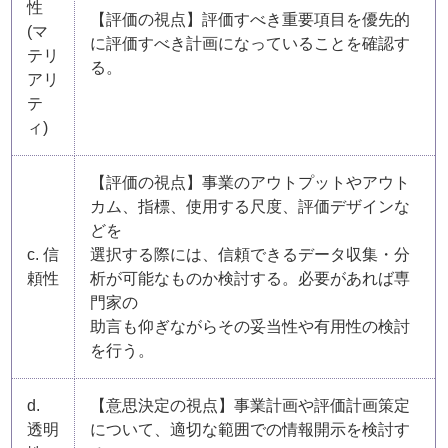
性
【評価の視点】評価すべき重要項目を優先的
(マ
に評価すべき計画になっていることを確認す
テリ
る。
アリ
テ
ィ)
【評価の視点】事業のアウトプットやアウト
カム、指標、使用する尺度、評価デザインな
どを
c. 信
選択する際には、信頼できるデータ収集・分
頼性
析が可能なものか検討する。必要があれば専
門家の
助言も仰ぎながらその妥当性や有用性の検討
を行う。
d.
【意思決定の視点】事業計画や評価計画策定
透明
について、適切な範囲での情報開示を検討す